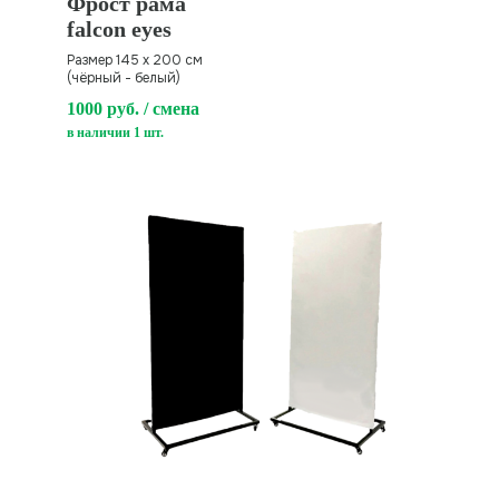
Фpоcт paмa
fаlсоn еyеs
Размер 145 х 200 см
(чёрный - белый)
1000 руб. / смена
в наличии 1 шт.