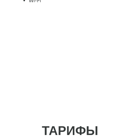
ТАРИФЫ
Тариф
СМЕНА
При единовременной оплате за смену
(8 часов)
В период с 08:00 до 00:00
3500 РУБ/ЧАС